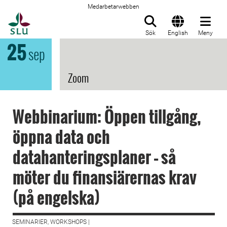
Medarbetarwebben
Till startsida
Sök
English
Meny
25
sep
Zoom
Webbinarium: Öppen tillgång,
öppna data och
datahanteringsplaner – så
möter du finansiärernas krav
(på engelska)
SEMINARIER, WORKSHOPS |