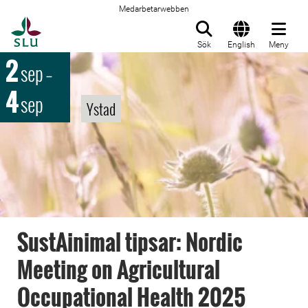
Medarbetarwebben
Till startsida
Sök
English
Meny
2
sep
–
4
sep
Ystad
SustAinimal tipsar: Nordic
Meeting on Agricultural
Occupational Health 2025