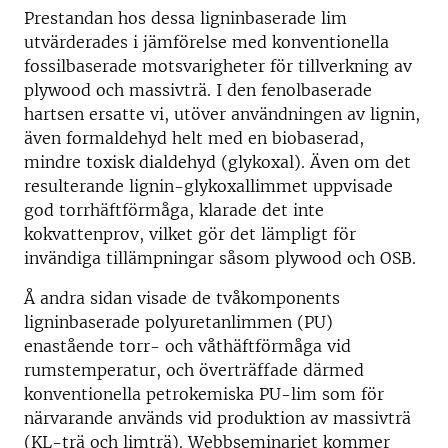
Prestandan hos dessa ligninbaserade lim
utvärderades i jämförelse med konventionella
fossilbaserade motsvarigheter för tillverkning av
plywood och massivträ. I den fenolbaserade
hartsen ersatte vi, utöver användningen av lignin,
även formaldehyd helt med en biobaserad,
mindre toxisk dialdehyd (glykoxal). Även om det
resulterande lignin-glykoxallimmet uppvisade
god torrhäftförmåga, klarade det inte
kokvattenprov, vilket gör det lämpligt för
invändiga tillämpningar såsom plywood och OSB.
Å andra sidan visade de tvåkomponents
ligninbaserade polyuretanlimmen (PU)
enastående torr- och våthäftförmåga vid
rumstemperatur, och överträffade därmed
konventionella petrokemiska PU-lim som för
närvarande används vid produktion av massivträ
(KL-trä och limträ). Webbseminariet kommer