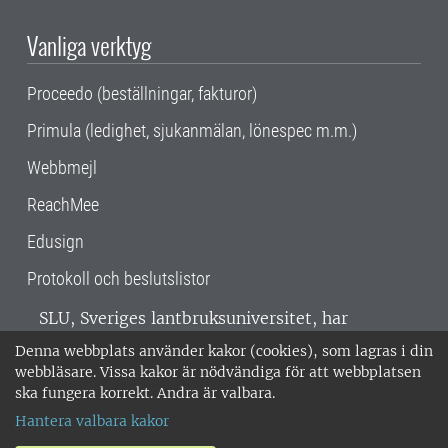
Vanliga verktyg
Proceedo (beställningar, fakturor)
Primula (ledighet, sjukanmälan, lönespec m.m.)
Webbmejl
ReachMee
Edusign
Protokoll och beslutslistor
SLU, Sveriges lantbruksuniversitet, har
verksamhet över hela Sverige. Huvudorter är
Denna webbplats använder kakor (cookies), som lagras i din
Alnarp, Uppsala och Umeå.
SLU är
webbläsare. Vissa kakor är nödvändiga för att webbplatsen
miljöcertifierat enligt ISO 14001. •
Telefon:
ska fungera korrekt. Andra är valbara.
018-67 10 00 • Org nr: 202100-2817 •
Om
Hantera valbara kakor
medarbetarwebben
•
SLU:s fakturaadress
•