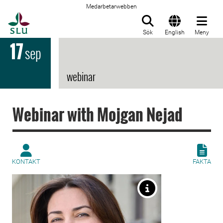
Medarbetarwebben
Till startsida
Sök
English
Meny
17
sep
webinar
Webinar with Mojgan Nejad
KONTAKT
FAKTA