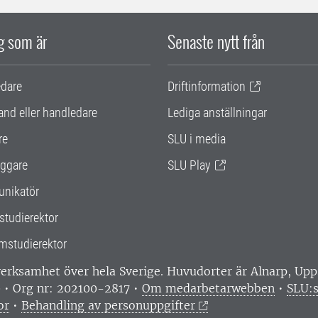
ig som är
Senaste nytt från
edare
Driftinformation
and eller handledare
Lediga anställningar
re
SLU i media
ggare
SLU Play
nikatör
studierektor
mstudierektor
 verksamhet över hela Sverige. Huvudorter är Alnarp, U
0 • Org nr: 202100-2817 •
Om medarbetarwebben
•
SLU:s
or
•
Behandling av personuppgifter