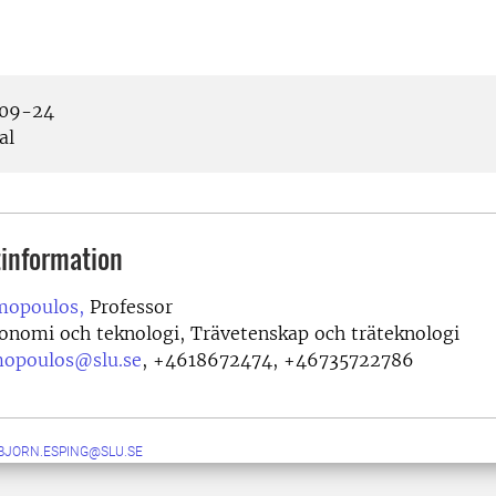
09-24
al
information
mopoulos,
Professor
onomi och teknologi, Trävetenskap och träteknologi
mopoulos@slu.se
,
+4618672474, +46735722786
BJORN.ESPING@SLU.SE