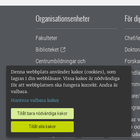
Organisationsenheter
För d
Fakulteter
Chef/l
Biblioteket
Doktor
Centrumbildningar och
Forska
samarbetsprojekt
Denna webbplats använder kakor (cookies), som
Handlä
lagras i din webbläsare. Vissa kakor är nödvändiga
Gemensamma verksamhetsstödet
Kommu
för att webbplatsen ska fungera korrekt. Andra är
valbara.
SLU Holding
Lärare/
Hantera valbara kakor
Progra
Tillåt bara nödvändiga kakor
SLU, Sveriges lantbruksuniversitet, har
enligt ISO 14001. •
Telefon: 018-67 10 0
Tillåt alla kakor
webbplatser
•
Vid KRIS
•
Hantera kak