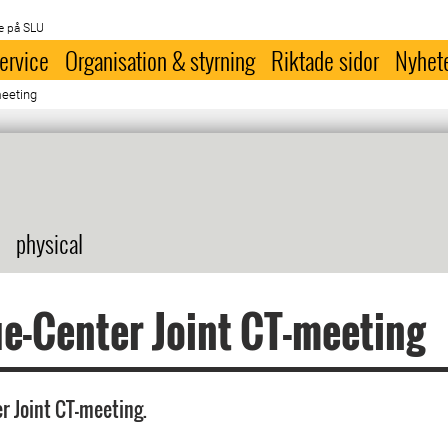
e på SLU
ervice
Organisation & styrning
Riktade sidor
Nyhet
meeting
physical
e-Center Joint CT-meeting
r Joint CT-meeting.