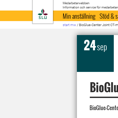
Medarbetarwebben
Information och service för medarbetar
Till startsida
Min anställning
Stöd & s
start mw
/
BioGlue-Center Joint CT-
24
sep
BioGlu
BioGlue-Cente