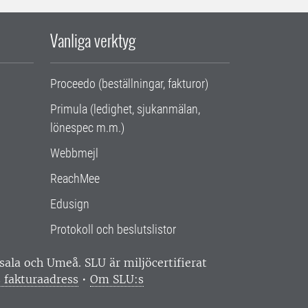
Vanliga verktyg
Proceedo (beställningar, fakturor)
Primula (ledighet, sjukanmälan,
lönespec m.m.)
Webbmejl
ReachMee
Edusign
Protokoll och beslutslistor
ppsala och Umeå.
SLU är miljöcertifierat
 fakturaadress
•
Om SLU:s