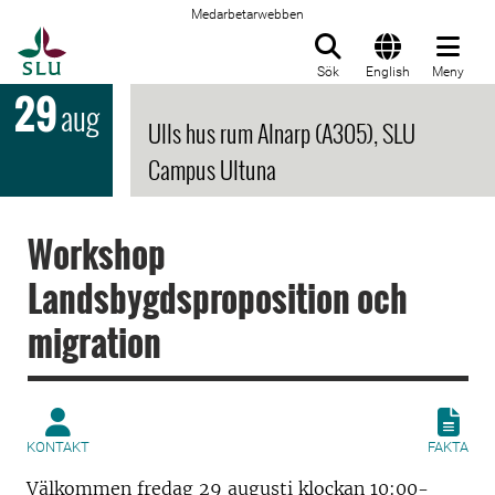
Medarbetarwebben
Till startsida
Sök
English
Meny
29
aug
Ulls hus rum Alnarp (A305), SLU
Campus Ultuna
Workshop
Landsbygdsproposition och
migration
KONTAKT
FAKTA
Välkommen fredag 29 augusti klockan 10:00-