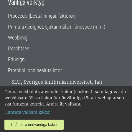
Vanliga verktyg
Proceedo (beställningar, fakturor)
Primula (ledighet, sjukanmälan, lönespec m.m.)
Webbmejl
ReachMee
Edusign
Protokoll och beslutslistor
SLU, Sveriges lantbruksuniversitet, har
verksamhet över hela Sverige. Huvudorter är
Denna webbplats använder kakor (cookies), som lagras i din
Alnarp, Uppsala och Umeå.
SLU är
webbläsare. Vissa kakor är nödvändiga för att webbplatsen
miljöcertifierat enligt ISO 14001. •
Telefon:
ska fungera korrekt. Andra är valbara.
018-67 10 00 • Org nr: 202100-2817 •
Om
Hantera valbara kakor
medarbetarwebben
•
SLU:s fakturaadress
•
Om SLU:s webbplatser
•
Vid KRIS
Tillåt bara nödvändiga kakor
•
Hantera kakor
•
Behandling av