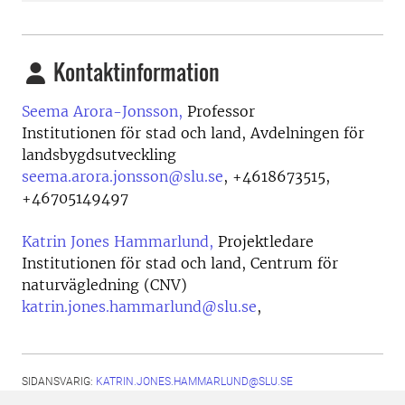
Kontaktinformation
Seema Arora-Jonsson,
Professor
Institutionen för stad och land, Avdelningen för
landsbygdsutveckling
seema.arora.jonsson@slu.se
,
+4618673515,
+46705149497
Katrin Jones Hammarlund,
Projektledare
Institutionen för stad och land, Centrum för
naturvägledning (CNV)
katrin.jones.hammarlund@slu.se
,
SIDANSVARIG:
KATRIN.JONES.HAMMARLUND@SLU.SE