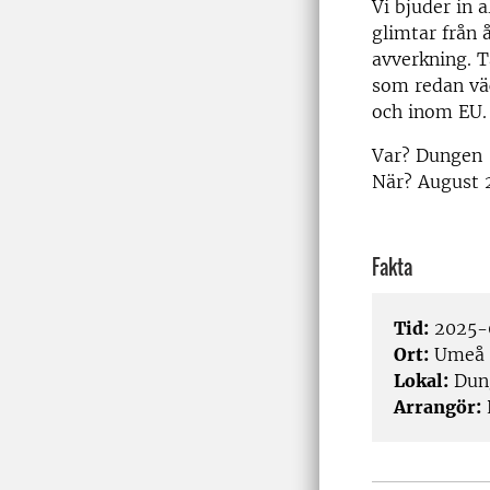
Vi bjuder in a
glimtar från 
avverkning. T
som redan väc
och inom EU.
Var? Dungen
När? August 
Fakta
Tid:
2025-
Ort:
Umeå
Lokal:
Dun
Arrangör: