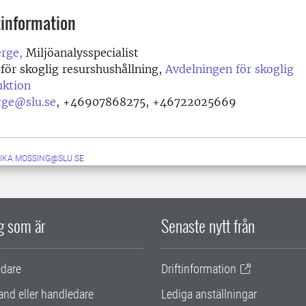
information
rge,
Miljöanalysspecialist
 för skoglig resurshushållning,
Avdelningen för skoglig
uktion
rge@slu.se
,
+46907868275, +46722025669
IKA.MOSSING@SLU.SE
ig som är
Senaste nytt från
edare
Driftinformation
and eller handledare
Lediga anställningar