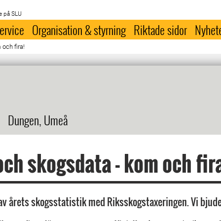
e på SLU
ervice
Organisation & styrning
Riktade sidor
Nyhet
och fira!
Dungen, Umeå
och skogsdata - kom och fir
 av årets skogsstatistik med Riksskogstaxeringen. Vi bjude