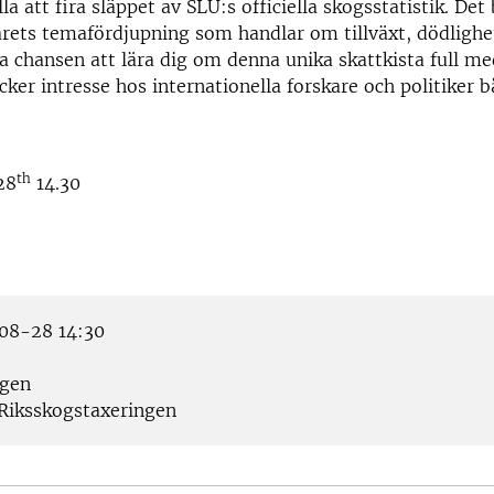
lla att fira släppet av SLU:s officiella skogsstatistik. Det 
årets temafördjupning som handlar om tillväxt, dödlighe
a chansen att lära dig om denna unika skattkista full med
ker intresse hos internationella forskare och politiker b
th
28
14.30
08-28 14:30
gen
Riksskogstaxeringen