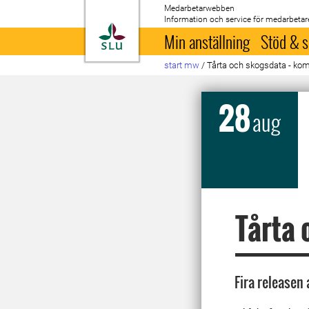
Medarbetarwebben
Information och service för medarbetar
Till startsida
Min anställning
Stöd & s
start mw
/
Tårta och skogsdata - kom 
28
aug
Tårta 
Fira releasen