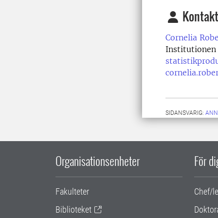
Kontakt
Cornelia Robe
Institutionen
statistikprod
cornelia.robe
SIDANSVARIG:
ANN
Organisationsenheter
För d
Fakulteter
Chef/l
Biblioteket
Doktor