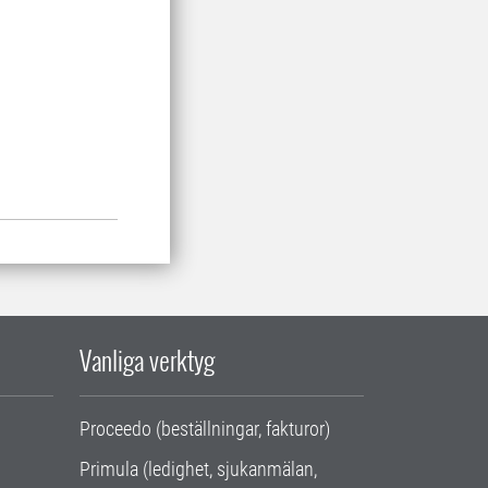
Vanliga verktyg
Proceedo (beställningar, fakturor)
Primula (ledighet, sjukanmälan,