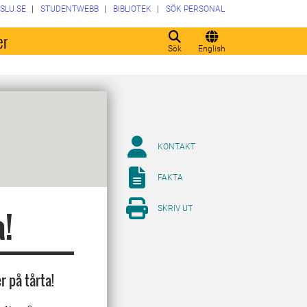
SLU.SE
STUDENTWEBB
BIBLIOTEK
SÖK PERSONAL
er
Sök
English
KONTAKT
FAKTA
SKRIV UT
a!
r på tårta!