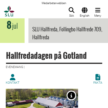
Medarbetarwebben
Till startsida
Sök
English
Meny
8
jul
SLU Hallfreda, Follingbo Hallfrede 709,
Hallfreda
Hallfredadagen på Gotland
EVENEMANG |
KONTAKT
FAKTA