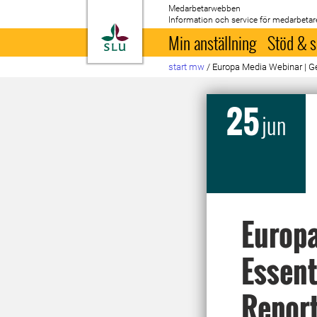
Medarbetarwebben
Information och service för medarbetar
Till startsida
Min anställning
Stöd & s
start mw
/
Europa Media Webinar | Get
25
jun
Europa
Essent
Repor