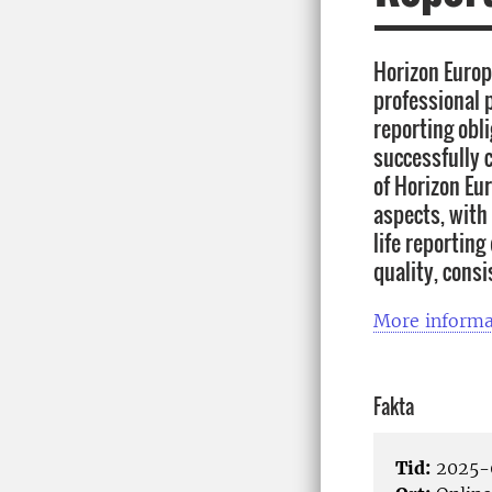
Horizon Europ
professional 
reporting obl
successfully c
of Horizon Eur
aspects, with 
life reporting
quality, consi
More informa
Fakta
Tid:
2025-0