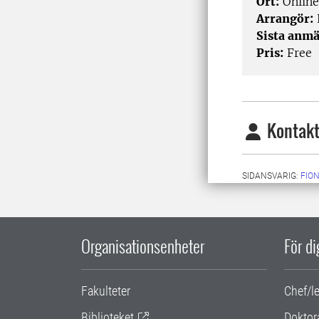
Ort:
Online
Arrangör:
Sista anmä
Pris:
Free
Kontakt
SIDANSVARIG:
FIO
Organisationsenheter
För d
Fakulteter
Chef/l
Biblioteket
Doktor