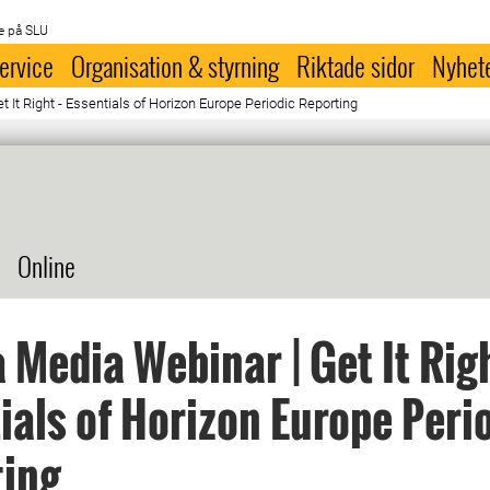
e på SLU
ervice
Organisation & styrning
Riktade sidor
Nyhet
 It Right - Essentials of Horizon Europe Periodic Reporting
Online
 Media Webinar | Get It Righ
ials of Horizon Europe Peri
ting