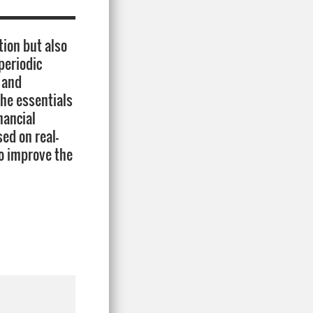
tion but also
periodic
 and
the essentials
nancial
ed on real-
to improve the