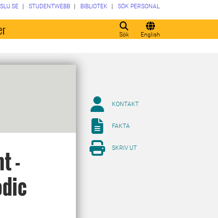
SLU.SE
STUDENTWEBB
BIBLIOTEK
SÖK PERSONAL
er
Sök
English
KONTAKT
FAKTA
SKRIV UT
t -
odic