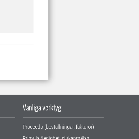
Vanliga verktyg
Proceedo (beställningar, fakturor)
Primula (ledighet, sjukanmälan,