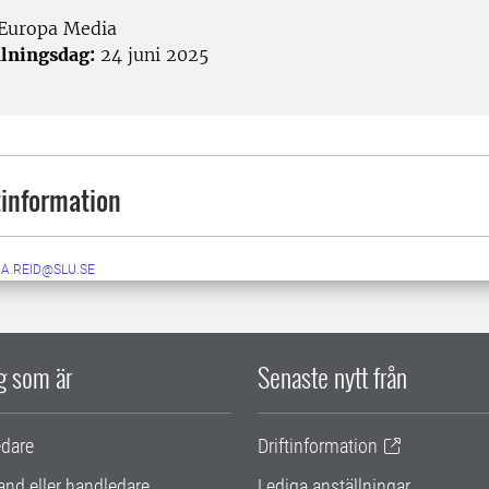
Europa Media
lningsdag:
24 juni 2025
information
NA.REID@SLU.SE
ig som är
Senaste nytt från
edare
Driftinformation
and eller handledare
Lediga anställningar