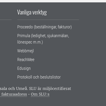
Vanliga verktyg
Proceedo (beställningar, fakturor)
Primula (ledighet, sjukanmälan,
lönespec m.m.)
Webbmejl
ReachMee
Edusign
Protokoll och beslutslistor
ppsala och Umeå.
SLU är miljöcertifierat
 fakturaadress
•
Om SLU:s