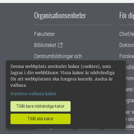
Organisationsenheter
För d
Fakulteter
Chef/l
Biblioteket
Doktor
Centrumbildningar och
Forska
samarbetsprojekt
Denna webbplats använder kakor (cookies), som
Handlä
lagras i din webbläsare. Vissa kakor är nödvändiga
Gemensamma verksamhetsstödet
Kommu
för att webbplatsen ska fungera korrekt. Andra är
valbara.
SLU Holding
Lärare/
Hantera valbara kakor
Progra
Tillåt bara nödvändiga kakor
SLU, Sveriges lantbruksuniversitet, har
enligt ISO 14001. •
Telefon: 018-67 10 0
Tillåt alla kakor
webbplatser
•
Vid KRIS
•
Hantera kak