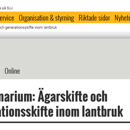
e på SLU
ervice
Organisation & styrning
Riktade sidor
Nyhet
ch generationsskifte inom lantbruk
Online
arium: Ägarskifte och
tionsskifte inom lantbruk