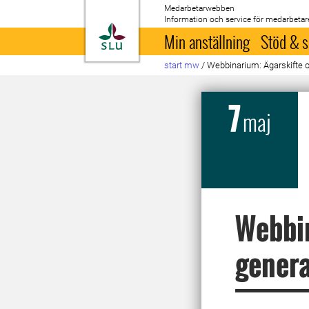
Medarbetarwebben
Information och service för medarbetar
Till startsida
Min anställning
Stöd & s
start mw
/
Webbinarium: Ägarskifte o
7
maj
Webbin
genera