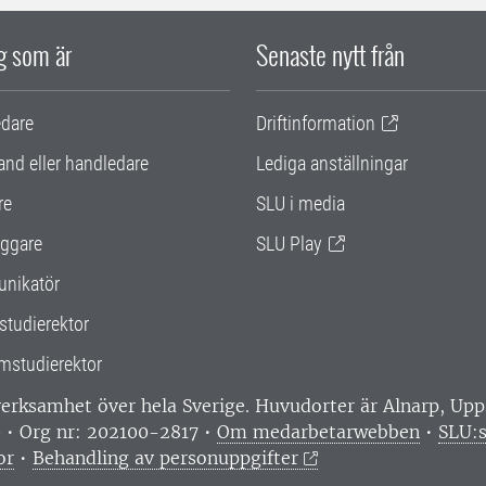
ig som är
Senaste nytt från
edare
Driftinformation
and eller handledare
Lediga anställningar
re
SLU i media
ggare
SLU Play
nikatör
studierektor
mstudierektor
 verksamhet över hela Sverige. Huvudorter är Alnarp, U
0 • Org nr: 202100-2817 •
Om medarbetarwebben
•
SLU:s
or
•
Behandling av personuppgifter