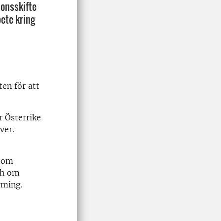
onsskifte
ete kring
ten för att
r Österrike
ver.
n om
ch om
rming.