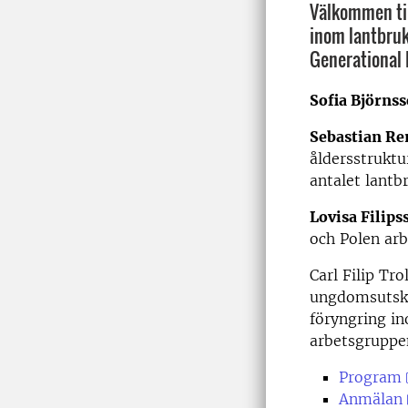
Välkommen til
inom lantbruk
Generational 
Sofia Björns
Sebastian R
åldersstruktu
antalet lantb
Lovisa Filips
och Polen arb
Carl Filip Tr
ungdomsutsko
föryngring in
arbetsgruppe
Program
Anmälan