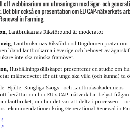
l ett webbinarium om utmaningen med ägar- och generati
. Det blir också en presentation om EU CAP-nätverkets arb
Renewal in Farming.
son
, Lantbrukarnas Riksförbund är moderator
emvig
, Lantbrukarnas Riksförbund Ungdomen pratar om
ren bland lantbrukarna i Sverige och behovet av ägarskif
rukare inte ska minska framöver.
son
, Hushållningssällskapet presenterar en studie om hu
etar målmedvetet för att unga ska vilja (och kunna) ta ö
olle-Hjälte, Kungliga Skogs- och Lantbruksakademiens
tt berättar om hur EU:s CAP-nätverk har belyst fråga
om lantbruket, om hur det var att delta i processen – o
ns rekommendationer kring Generational Renewal in Fa