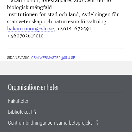
Håkan Tunón, föreståndare, SLU Centrum för
biologisk mångfald
Institutionen för stad och land, Avdelningen för
statsvetenskap och naturresursförvaltning
hakan.tunon@slu.se
,
+4618-672591,
+460703615010
SIDANSVARIG:
CBM-WEBMASTER@SLU.SE
Organisationsenheter
Fakulteter
Biblioteket
Centrumbildningar och samarbetsprojekt