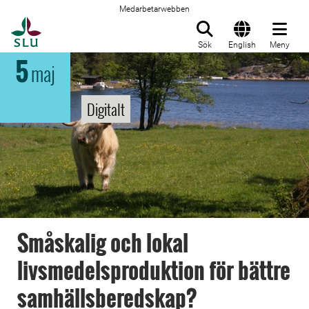
Medarbetarwebben
Till startsida
Sök
English
Meny
5
maj
Digitalt
Småskalig och lokal
livsmedelsproduktion för bättre
samhällsberedskap?