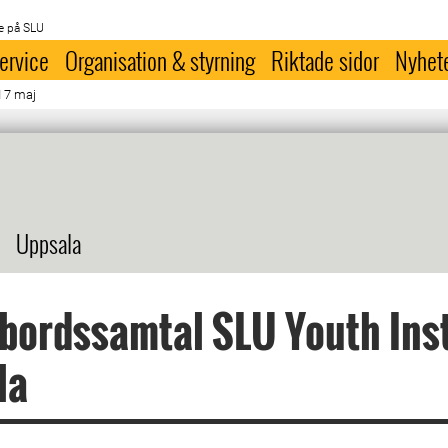
e på SLU
ervice
Organisation & styrning
Riktade sidor
Nyhet
 7 maj
Uppsala
ordssamtal SLU Youth Inst
la