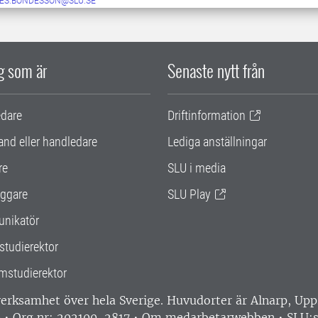
ES.BONDESSON@SLU.SE
ig som är
Senaste nytt från
edare
Driftinformation
and eller handledare
Lediga anställningar
re
SLU i media
ggare
SLU Play
nikatör
studierektor
mstudierektor
 verksamhet över hela Sverige. Huvudorter är Alnarp, U
0 • Org nr: 202100-2817 •
Om medarbetarwebben
•
SLU:s