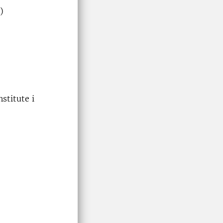
)
stitute i