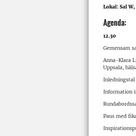
Lokal: Sal W
Agenda:
12.30
Gemensam sam
Anna-Klara Li
Uppsala, häl
Inledningstal
Information 
Rundabordss
Paus med fik
Inspirations