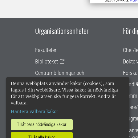
SIDANSVARIG:
AGN
Organisationsenheter
För d
Fakulteter
Chef/l
Biblioteket
Doktor
Centrumbildningar och
Forska
samarbetsprojekt
Denna webbplats använder kakor (cookies), som
Handlä
lagras i din webbläsare. Vissa kakor är nödvändiga
Gemensamma verksamhetsstödet
Kommu
för att webbplatsen ska fungera korrekt. Andra är
valbara.
SLU Holding
Lärare/
Hantera valbara kakor
Progra
Tillåt bara nödvändiga kakor
SLU, Sveriges lantbruksuniversitet, har
enligt ISO 14001. •
Telefon: 018-67 10 0
Tillåt alla kakor