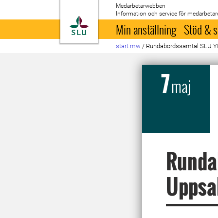
Medarbetarwebben
Information och service för medarbetar
Till startsida
Min anställning
Stöd & s
start mw
/
Rundabordssamtal SLU YI
7
maj
Rundab
Uppsa