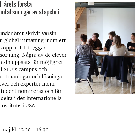
l årets första
tal som går av stapeln i
under året skrivit varsin
n global utmaning inom ett
 kopplat till tryggad
sörjning. Några av de elever
n sin uppsats får möjlighet
ll SLU:s campus och
a utmaningar och lösningar
ever och experter inom
student nomineras och får
delta i det internationella
Institute i USA.
maj kl. 12.30– 16.30