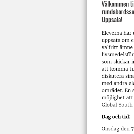
Välkommen til
rundabordssam
Uppsala!
Eleverna har 
uppsats om e
valfritt ämne
livsmedelsför
som skickar i
att komma ti
diskutera sin
med andra el
området. En 
möjlighet att 
Global Youth 
Dag och tid:
Onsdag den 7 