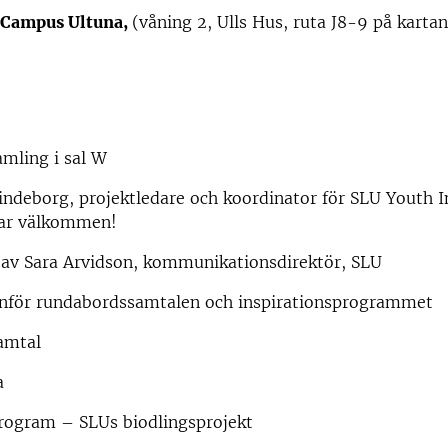
, Campus Ultuna,
(våning 2, Ulls Hus, ruta J8-9 på kartan
ling i sal W
ndeborg, projektledare och koordinator för SLU Youth In
sar välkommen!
 av Sara Arvidson, kommunikationsdirektör, SLU
inför rundabordssamtalen och inspirationsprogrammet
amtal
a
program – SLUs biodlingsprojekt