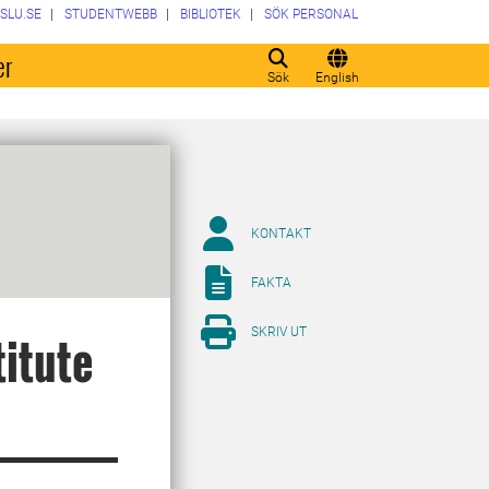
SLU.SE
STUDENTWEBB
BIBLIOTEK
SÖK PERSONAL
er
Sök
English
KONTAKT
FAKTA
SKRIV UT
itute