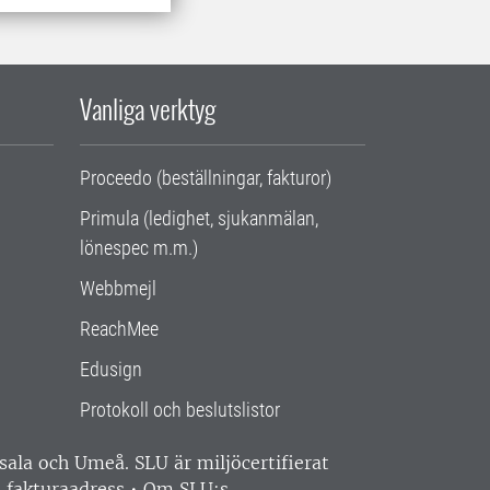
Vanliga verktyg
Proceedo (beställningar, fakturor)
Primula (ledighet, sjukanmälan,
lönespec m.m.)
Webbmejl
ReachMee
Edusign
Protokoll och beslutslistor
ppsala och Umeå.
SLU är miljöcertifierat
 fakturaadress
•
Om SLU:s