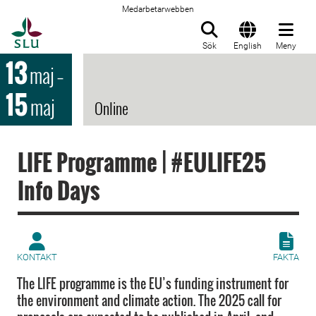
Medarbetarwebben
Till startsida
Sök
English
Meny
13
maj
–
15
maj
Online
LIFE Programme | #EULIFE25
Info Days
KONTAKT
FAKTA
The LIFE programme is the EU’s funding instrument for
the environment and climate action. The 2025 call for