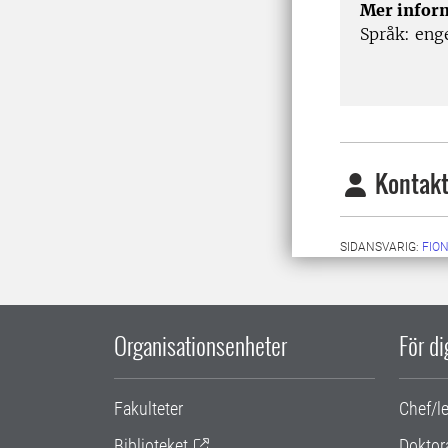
Mer infor
Språk: eng
Kontakt
SIDANSVARIG:
FIO
Organisationsenheter
För d
Fakulteter
Chef/l
Biblioteket
Doktor