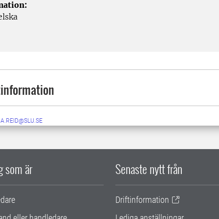
mation:
elska
information
NA.REID@SLU.SE
ig som är
Senaste nytt från
edare
Driftinformation
and eller handledare
Lediga anställningar