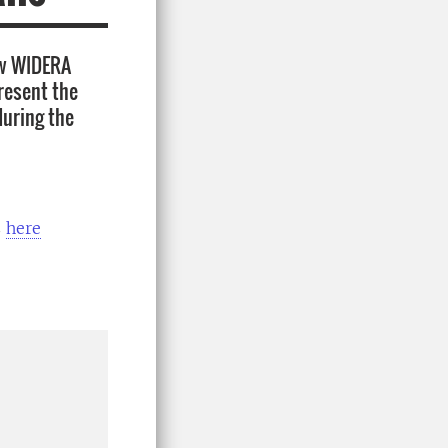
new WIDERA
resent the
during the
s
here