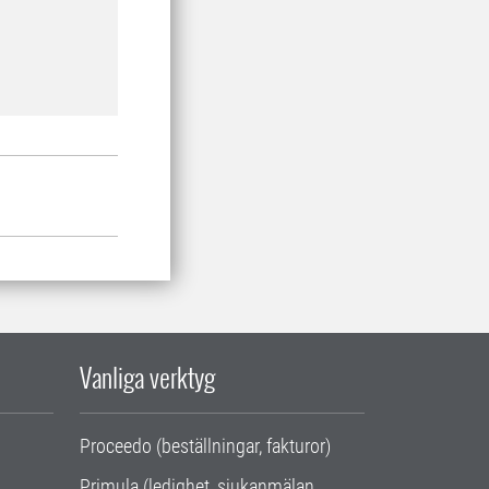
Vanliga verktyg
Proceedo (beställningar, fakturor)
Primula (ledighet, sjukanmälan,