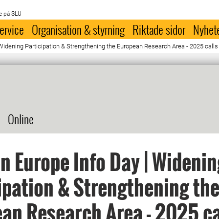
e på SLU
ervice
Organisation & styrning
Riktade sidor
Nyhet
 Widening Participation & Strengthening the European Research Area - 2025 calls
Online
n Europe Info Day | Widenin
ipation & Strengthening th
an Research Area - 2025 ca