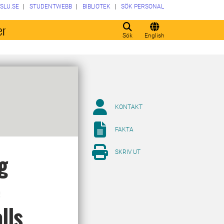
SLU.SE
STUDENTWEBB
BIBLIOTEK
SÖK PERSONAL
er
Sök
English
KONTAKT
FAKTA
SKRIV UT
g
e
lls