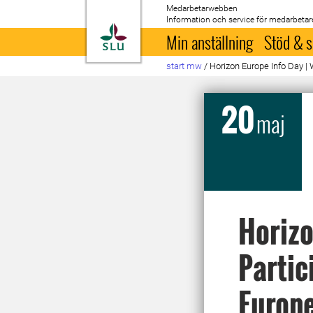
Medarbetarwebben
Information och service för medarbetar
Till startsida
Min anställning
Stöd & s
start mw
/
Horizon Europe Info Day |
20
maj
Horizo
Partic
Europe