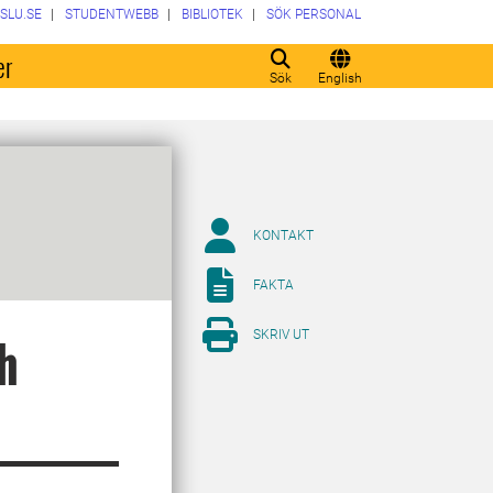
SLU.SE
STUDENTWEBB
BIBLIOTEK
SÖK PERSONAL
er
Sök
English
KONTAKT
FAKTA
SKRIV UT
ch