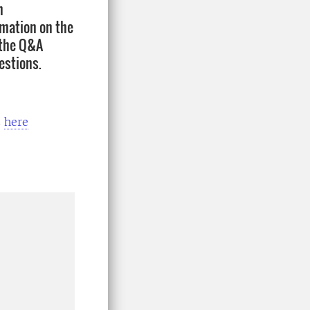
h
rmation on the
 the Q&A
estions.
s
here