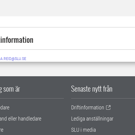
information
NA.REID@SLU.SE
ig som är
Senaste nytt från
edare
Driftinformation
and eller handledare
Lediga anställningar
re
SLU i media