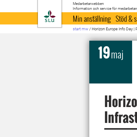
Medarbetarwebben
Information och service för medarbetar
Till startsida
Min anställning
Stöd & s
start mw
/
Horizon Europe Info Day | 
19
maj
Horizo
Infras