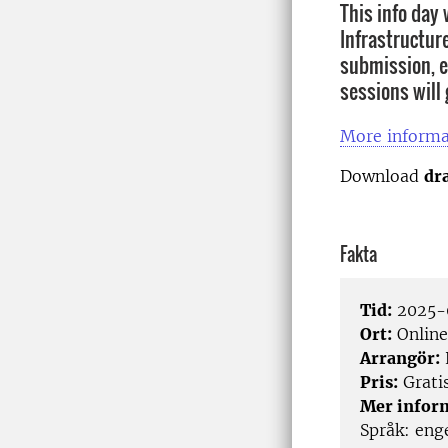
This info day 
Infrastructur
submission, e
sessions will
More informa
Download
dr
Fakta
Tid:
2025-
Ort:
Online
Arrangör:
Pris:
Grati
Mer infor
Språk: eng