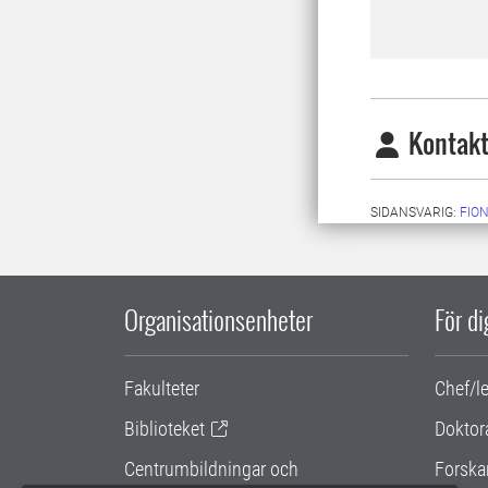
Kontakt
SIDANSVARIG:
FIO
Organisationsenheter
För d
Fakulteter
Chef/l
Biblioteket
Doktor
Centrumbildningar och
Forska