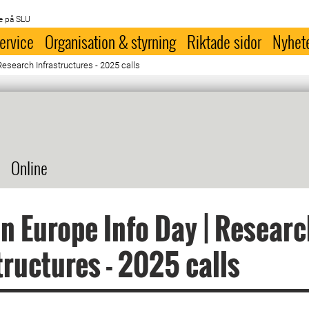
e på SLU
ervice
Organisation & styrning
Riktade sidor
Nyhet
Research Infrastructures - 2025 calls
Online
n Europe Info Day | Resear
tructures - 2025 calls