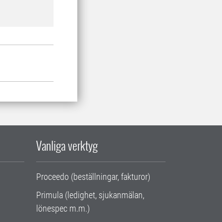
Vanliga verktyg
Proceedo (beställningar, fakturor)
Primula (ledighet, sjukanmälan,
lönespec m.m.)