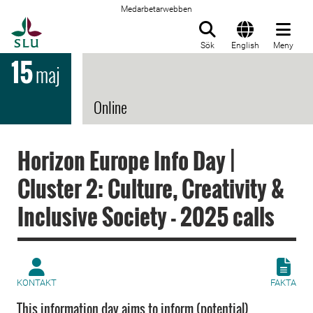
Medarbetarwebben
Till startsida
Sök
English
Meny
15
maj
Online
Horizon Europe Info Day |
Cluster 2: Culture, Creativity &
Inclusive Society - 2025 calls
KONTAKT
FAKTA
This information day aims to inform (potential)