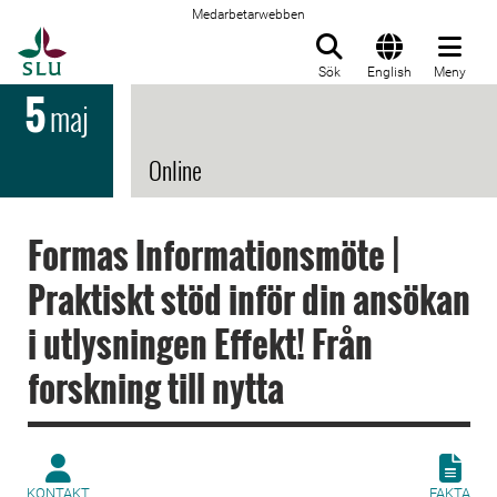
Medarbetarwebben
Till startsida
Sök
English
Meny
5
maj
Online
Formas Informationsmöte |
Praktiskt stöd inför din ansökan
i utlysningen Effekt! Från
forskning till nytta
KONTAKT
FAKTA