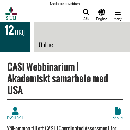
Medarbetarwebben
Till startsida
Sök
English
Meny
12
maj
Online
CASI Webbinarium |
Akademiskt samarbete med
USA
KONTAKT
FAKTA
Välkommen till ett CASI- (Coordinated Assessment for