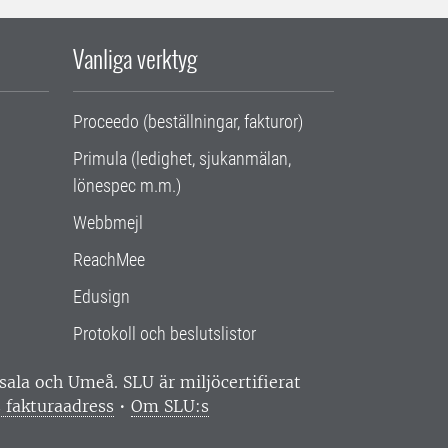
Vanliga verktyg
Proceedo (beställningar, fakturor)
Primula (ledighet, sjukanmälan,
lönespec m.m.)
Webbmejl
ReachMee
Edusign
Protokoll och beslutslistor
ppsala och Umeå.
SLU är miljöcertifierat
 fakturaadress
•
Om SLU:s