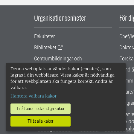
Organisationsenheter
För d
Fakulteter
Chef/l
Biblioteket
Doktor
Centrumbildningar och
Forska
samarbetsprojekt
Denna webbplats använder kakor (cookies), som
Handlä
lagras i din webbläsare. Vissa kakor är nödvändiga
Gemensamma verksamhetsstödet
Kommu
för att webbplatsen ska fungera korrekt. Andra är
valbara.
SLU Holding
Lärare/
Hantera valbara kakor
Progra
Tillåt bara nödvändiga kakor
SLU, Sveriges lantbruksuniversitet, har
enligt ISO 14001. •
Telefon: 018-67 10 0
Tillåt alla kakor
webbplatser
•
Vid KRIS
•
Hantera kak