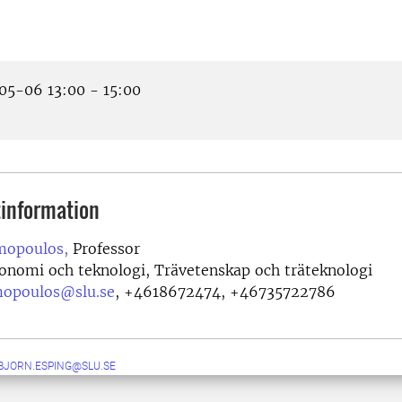
5-06 13:00 - 15:00
information
mopoulos,
Professor
onomi och teknologi, Trävetenskap och träteknologi
mopoulos@slu.se
,
+4618672474, +46735722786
BJORN.ESPING@SLU.SE