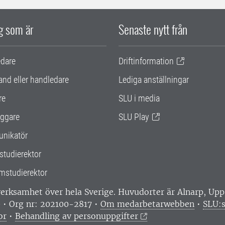
ig som är
Senaste nytt från
edare
Driftinformation
and eller handledare
Lediga anställningar
re
SLU i media
ggare
SLU Play
nikatör
studierektor
mstudierektor
 verksamhet över hela Sverige. Huvudorter är Alnarp, U
0 • Org nr: 202100-2817 •
Om medarbetarwebben
•
SLU:s
or
•
Behandling av personuppgifter