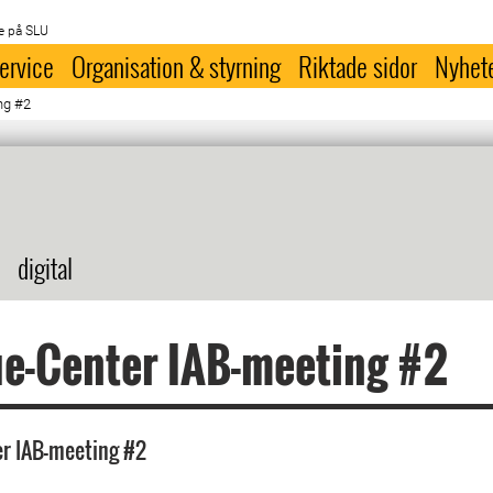
e på SLU
ervice
Organisation & styrning
Riktade sidor
Nyhet
ng #2
digital
e-Center IAB-meeting #2
er IAB-meeting #2