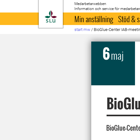
Medarbetarwebben
Information och service för medarbetar
Till startsida
Min anställning
Stöd & s
start mw
/
BioGlue-Center IAB-meeti
6
maj
BioGlu
BioGlue-Cent