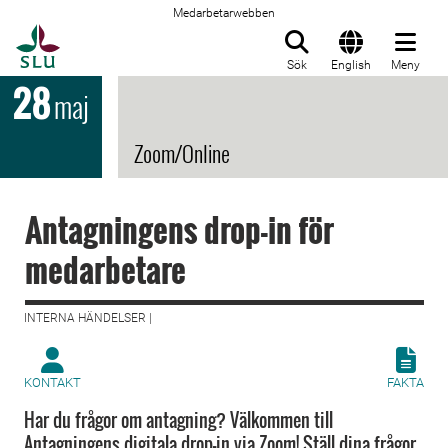
Medarbetarwebben
Till startsida
Sök
English
Meny
28
maj
Zoom/Online
Antagningens drop-in för
medarbetare
INTERNA HÄNDELSER |
KONTAKT
FAKTA
Har du frågor om antagning? Välkommen till
Antagningens digitala drop-in via Zoom! Ställ dina frågor