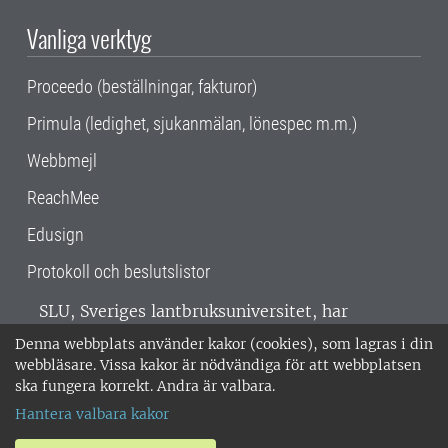
Vanliga verktyg
Proceedo (beställningar, fakturor)
Primula (ledighet, sjukanmälan, lönespec m.m.)
Webbmejl
ReachMee
Edusign
Protokoll och beslutslistor
SLU, Sveriges lantbruksuniversitet, har
verksamhet över hela Sverige. Huvudorter är
Denna webbplats använder kakor (cookies), som lagras i din
Alnarp, Uppsala och Umeå.
SLU är
webbläsare. Vissa kakor är nödvändiga för att webbplatsen
miljöcertifierat enligt ISO 14001. •
Telefon:
ska fungera korrekt. Andra är valbara.
018-67 10 00 • Org nr: 202100-2817 •
Om
Hantera valbara kakor
medarbetarwebben
•
SLU:s fakturaadress
•