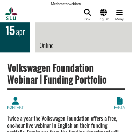
Medarbetarwebben
Till startsida
Sök
English
Meny
15
apr
Online
Volkswagen Foundation
Webinar | Funding Portfolio
KONTAKT
FAKTA
Twice a year the Volkswagen Foundation offers a free,
one-hour live webinar in English on their funding