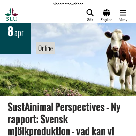
Medarbetarwebben
Till startsida
Sök
English
Meny
8
apr
Online
SustAinimal Perspectives – Ny
rapport: Svensk
mjölkproduktion - vad kan vi