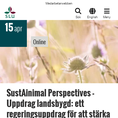
Medarbetarwebben
Till startsida
Sök
English
Meny
15
apr
Online
SustAinimal Perspectives -
Uppdrag landsbygd: ett
regeringsuppdrag för att stärka