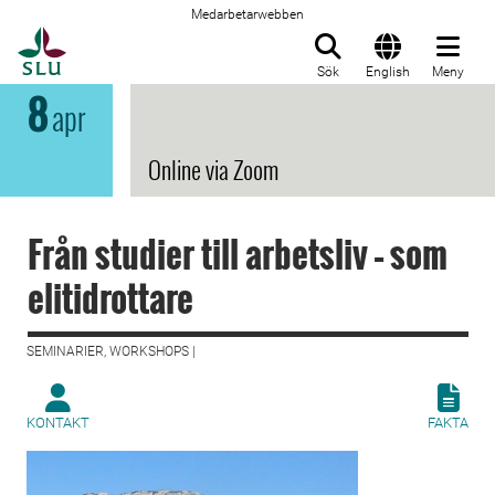
Medarbetarwebben
Till startsida
Sök
English
Meny
8
apr
Online via Zoom
Från studier till arbetsliv – som
elitidrottare
SEMINARIER, WORKSHOPS |
KONTAKT
FAKTA