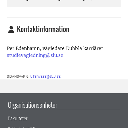
Kontaktinformation
Per Edenhamn, v
ägledare Dubbla karriärer
studievagledning@slu.se
SIDANSVARIG:
UTB-WEBB@SLU.SE
Organisationsenheter
Fakulteter