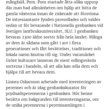
mångfald, Pom. Pom startade åtta olika upprop
där man bad allmänheten om hjälp att hitta de
gamla växterna innan de riskerade att försvinna.
De intressantaste fynden provodlades och valdes
sedan ut för bevarande i Nationella genbanken vid
Sveriges lantbruksuniversitet, SLU. I genbanken
bevaras 2300 äldre sorter från hela landet. Många
av dem är sådana som gått i arv i flera
generationer och fått berättelser, traditioner och
lokala namn knutna till sig. Under varumärket
Grönt kulturarv lanseras de mest odlingsvärda
sorterna i handeln, så att alla kan odla dem och
hjälpa till att bevara dem.
Linnea Oskarsson arbetade med inventeringen av
perenner och är idag genbankskurator för
prydnadsperennerna i genbanken. Hör henne
berätta om bakgrunden till inventeringarna, om
de unika perennerna i perennsamlingen i