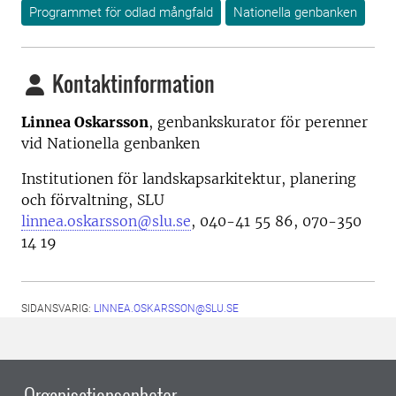
Programmet för odlad mångfald
Nationella genbanken
Kontaktinformation
Linnea Oskarsson
, genbankskurator för perenner
vid Nationella genbanken
Institutionen för landskapsarkitektur, planering
och förvaltning, SLU
linnea.oskarsson@slu.se
, 040-41 55 86, 070-350
14 19
SIDANSVARIG:
LINNEA.OSKARSSON@SLU.SE
Organisationsenheter