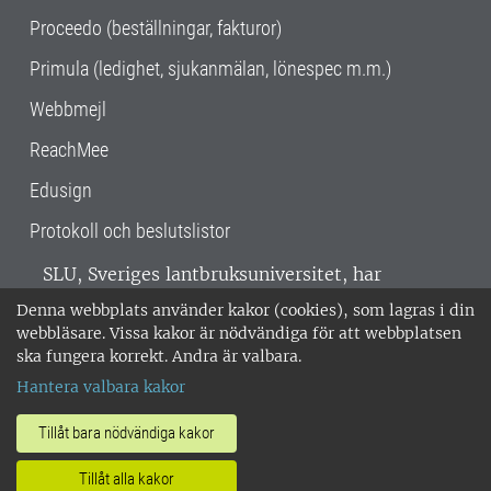
Proceedo (beställningar, fakturor)
Primula (ledighet, sjukanmälan, lönespec m.m.)
Webbmejl
ReachMee
Edusign
Protokoll och beslutslistor
SLU, Sveriges lantbruksuniversitet, har
verksamhet över hela Sverige. Huvudorter är
Denna webbplats använder kakor (cookies), som lagras i din
Alnarp, Uppsala och Umeå.
SLU är
webbläsare. Vissa kakor är nödvändiga för att webbplatsen
miljöcertifierat enligt ISO 14001. •
Telefon:
ska fungera korrekt. Andra är valbara.
018-67 10 00 • Org nr: 202100-2817 •
Om
Hantera valbara kakor
medarbetarwebben
•
SLU:s fakturaadress
•
Om SLU:s webbplatser
•
Vid KRIS
Tillåt bara nödvändiga kakor
•
Hantera kakor
•
Behandling av
Tillåt alla kakor
personuppgifter