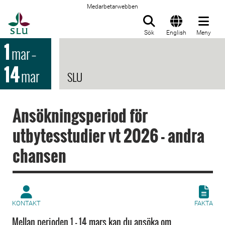
Medarbetarwebben
Till startsida
Sök
English
Meny
1
mar
–
14
mar
SLU
Ansökningsperiod för
utbytesstudier vt 2026 - andra
chansen
KONTAKT
FAKTA
Mellan perioden 1 - 14 mars kan du ansöka om