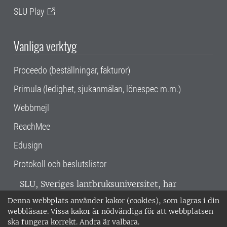
SLU Play
Vanliga verktyg
Proceedo (beställningar, fakturor)
Primula (ledighet, sjukanmälan, lönespec m.m.)
Webbmejl
ReachMee
Edusign
Protokoll och beslutslistor
SLU, Sveriges lantbruksuniversitet, har
verksamhet över hela Sverige. Huvudorter är
Denna webbplats använder kakor (cookies), som lagras i din
Alnarp, Uppsala och Umeå.
SLU är
webbläsare. Vissa kakor är nödvändiga för att webbplatsen
miljöcertifierat enligt ISO 14001. •
Telefon:
ska fungera korrekt. Andra är valbara.