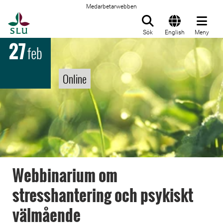
Medarbetarwebben
Till startsida
Sök
English
Meny
27
feb
Online
Webbinarium om
stresshantering och psykiskt
välmående