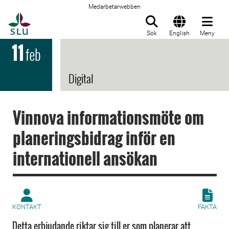
Medarbetarwebben
Till startsida
Sök
English
Meny
11
feb
Digital
Vinnova informationsmöte om
planeringsbidrag inför en
internationell ansökan
KONTAKT
FAKTA
Detta erbjudande riktar sig till er som planerar att