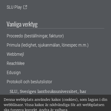
SLU Play
Vanliga verktyg
Proceedo (beställningar, fakturor)
Primula (ledighet, sjukanmälan, lönespec m.m.)
Webbmejl
ReachMee
Edusign
Protokoll och beslutslistor
SLU, Sveriges lantbruksuniversitet, har
verksamhet över hela Sverige. Huvudorter är
Denna webbplats använder kakor (cookies), som lagras i din
Alnarp, Uppsala och Umeå.
SLU är
webbläsare. Vissa kakor är nödvändiga för att webbplatsen
miljöcertifierat enligt ISO 14001. •
Telefon:
ska fungera korrekt. Andra är valbara.