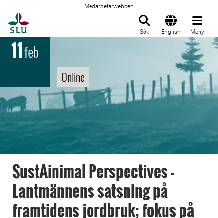
Medarbetarwebben
Till startsida
Sök
English
Meny
11
feb
Online
SustAinimal Perspectives -
Lantmännens satsning på
framtidens jordbruk; fokus på