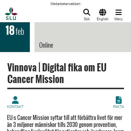
Medarbetarwebben
Till startsida
Sök
English
Meny
18
feb
Online
Vinnova | Digital fika om EU
Cancer Mission
KONTAKT
FAKTA
EU:s Cancer Mission syftar till att förbättra livet för mer
än 3 miljoner människor tills 2030 genom prevention,