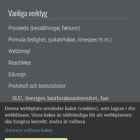
Vanliga verktyg
Proceedo (beställningar, fakturor)
Primula (ledighet, sjukanmälan, lönespec m.m.)
Webbmejl
ReachMee
Edusign
Protokoll och beslutslistor
SLU, Sveriges lantbruksuniversitet, har
verksamhet över hela Sverige. Huvudorter är
Denna webbplats använder kakor (cookies), som lagras i din
Alnarp, Uppsala och Umeå.
SLU är
webbläsare. Vissa kakor är nödvändiga för att webbplatsen
miljöcertifierat enligt ISO 14001. •
Telefon:
ska fungera korrekt. Andra är valbara.
018-67 10 00 • Org nr: 202100-2817 •
Om
Hantera valbara kakor
medarbetarwebben
•
SLU:s fakturaadress
•