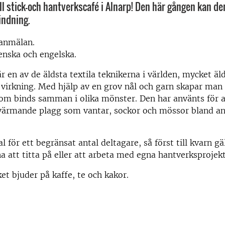
l stick-och hantverkscafé i Alnarp! Den här gången kan de
indning.
ranmälan.
enska och engelska.
r en av de äldsta textila teknikerna i världen, mycket äl
 virkning. Med hjälp av en grov nål och garn skapar man
som binds samman i olika mönster. Den har använts för a
 värmande plagg som vantar, sockor och mössor bland a
l för ett begränsat antal deltagare, så först till kvarn gäl
 att titta på eller att arbeta med egna hantverksprojekt
et bjuder på kaffe, te och kakor.