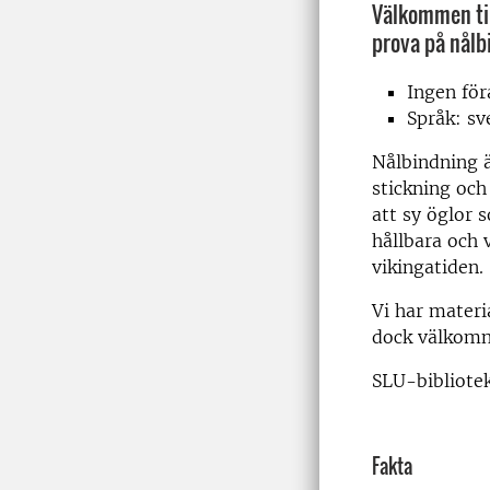
Välkommen til
prova på nålb
Ingen fö
Språk: sv
Nålbindning ä
stickning och
att sy öglor 
hållbara och
vikingatiden.
Vi har materia
dock välkomna
SLU-bibliotek
Fakta