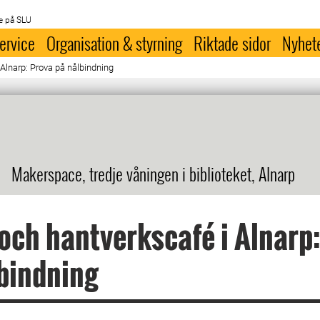
e på SLU
ervice
Organisation & styrning
Riktade sidor
Nyhet
 Alnarp: Prova på nålbindning
Makerspace, tredje våningen i biblioteket, Alnarp
 och hantverkscafé i Alnarp
bindning