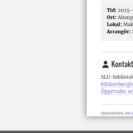
Tid:
2025-1
Ort:
Alnar
Lokal:
Make
Arrangör:
Kontakt
SLU-bibliote
biblioteket@s
Öppettider oc
SIDANSVARIG:
BIB