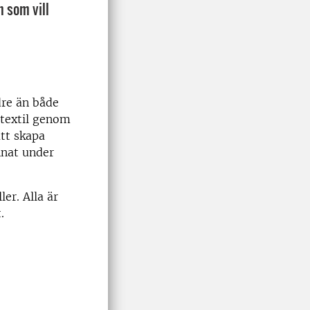
n som vill
dre än både
 textil genom
tt skapa
nnat under
ler. Alla är
.