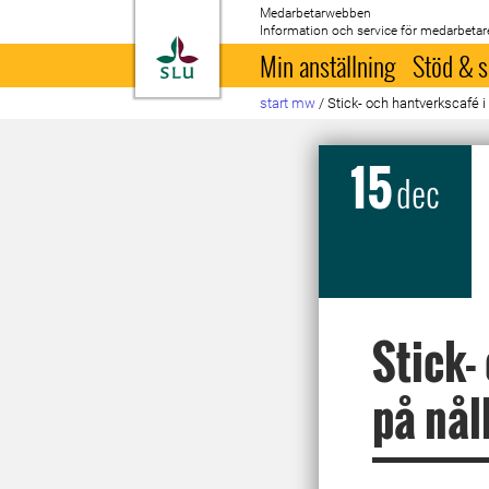
Medarbetarwebben
Information och service för medarbetar
Till startsida
Min anställning
Stöd & s
start mw
/
Stick- och hantverkscafé i
15
dec
Stick-
på nål