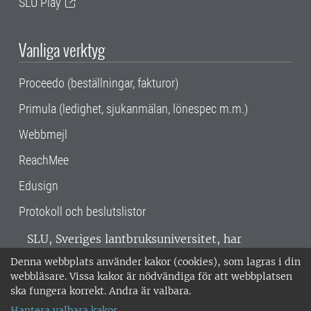
SLU Play
Vanliga verktyg
Proceedo (beställningar, fakturor)
Primula (ledighet, sjukanmälan, lönespec m.m.)
Webbmejl
ReachMee
Edusign
Protokoll och beslutslistor
SLU, Sveriges lantbruksuniversitet, har
verksamhet över hela Sverige. Huvudorter är
Denna webbplats använder kakor (cookies), som lagras i din
Alnarp, Uppsala och Umeå.
SLU är
webbläsare. Vissa kakor är nödvändiga för att webbplatsen
miljöcertifierat enligt ISO 14001. •
Telefon:
ska fungera korrekt. Andra är valbara.
018-67 10 00 • Org nr: 202100-2817 •
Om
Hantera valbara kakor