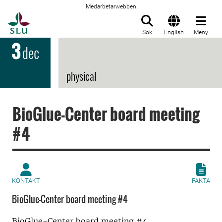
Medarbetarwebben
Till startsida
Sök
English
Meny
3
dec
physical
BioGlue-Center board meeting
#4
KONTAKT
FAKTA
BioGlue-Center board meeting #4
BioGlue-Center board meeting #4