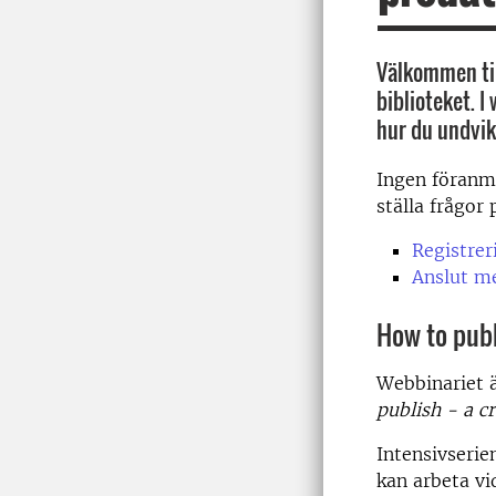
Välkommen till
biblioteket. I
hur du undvike
Ingen föranmä
ställa frågor
Registrer
Anslut m
How to publ
Webbinariet ä
publish - a c
Intensivserie
kan arbeta vi