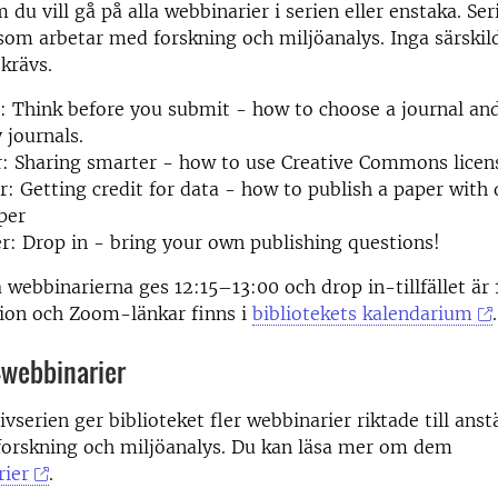
m du vill gå på alla webbinarier i serien eller enstaka. Ser
a som arbetar med forskning och miljöanalys. Inga särskil
krävs.
: Think before you submit - how to choose a journal an
 journals.
: Sharing smarter - how to use Creative Commons licen
r: Getting credit for data - how to publish a paper with
per
r: Drop in - bring your own publishing questions!
a webbinarierna ges 12:15–13:00 och drop in-tillfället är
ion och Zoom-länkar finns i
bibliotekets kalendarium
.
-webbinarier
ivserien ger biblioteket fler webbinarier riktade till ans
forskning och miljöanalys. Du kan läsa mer om dem
ier
.