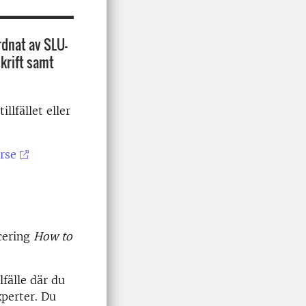
rdnat av SLU-
skrift samt
llfället eller
rse
icering
How to
lfälle där du
xperter. Du