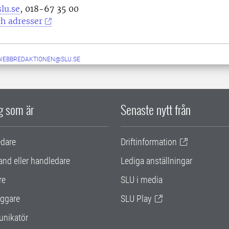
lu.se
, 018-67 35 00
h adresser
-WEBBREDAKTIONEN@SLU.SE
ig som är
Senaste nytt från
edare
Driftinformation
and eller handledare
Lediga anställningar
re
SLU i media
ggare
SLU Play
nikatör