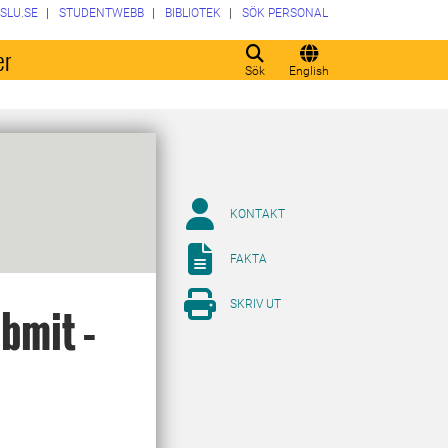
SLU.SE
STUDENTWEBB
BIBLIOTEK
SÖK PERSONAL
er
Sök
English
KONTAKT
FAKTA
SKRIV UT
bmit –
d