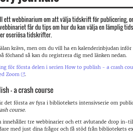
 ett webbinarium om att välja tidskrift för publicering, o
 webbinariet får du tips om hur du kan välja en lämplig tid
r oseriösa tidskrifter.
lan krävs, men om du vill ha en kalenderinbjudan inför ti
 på förhand så kan du registrera dig med länken nedan.
ing för första delen i serien
How to publish - a crash cou
ed Zoom
.
ish – a crash course
r det första av fyra i bibliotekets intensivserie om publ
rash course
.
n innehåller tre webbinarier och ett avlutande drop in-til
dare med just dina frågor och få stöd från bibliotekets e