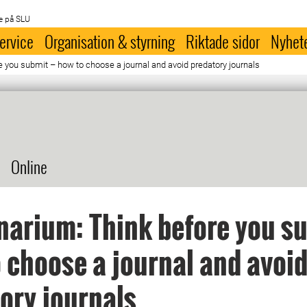
e på SLU
ervice
Organisation & styrning
Riktade sidor
Nyhet
 you submit – how to choose a journal and avoid predatory journals
Online
arium: Think before you su
 choose a journal and avoi
ory journals