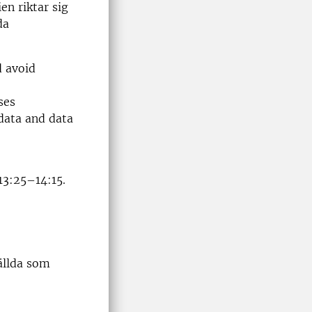
ien riktar sig
da
d avoid
ses
 data and data
 13:25–14:15.
tällda som