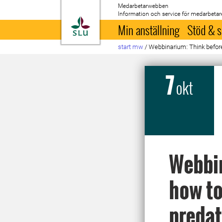
Medarbetarwebben
Information och service för medarbetar
Till startsida
Min anställning
Stöd & s
start mw
/
Webbinarium: Think before
7
okt
Webbin
how to
predat