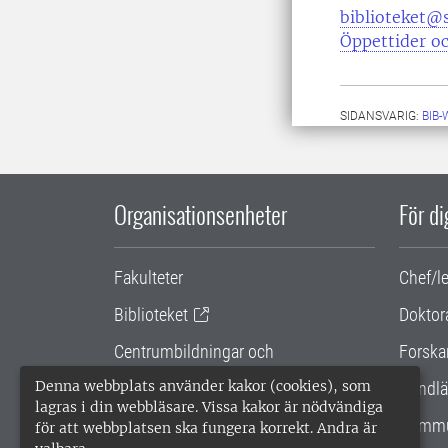
biblioteket@s
Öppettider oc
SIDANSVARIG:
BIB
Organisationsenheter
För d
Fakulteter
Chef/l
Biblioteket
Doktor
Centrumbildningar och
Forska
samarbetsprojekt
Denna webbplats använder kakor (cookies), som
Handlä
lagras i din webbläsare. Vissa kakor är nödvändiga
Gemensamma verksamhetsstödet
Kommu
för att webbplatsen ska fungera korrekt. Andra är