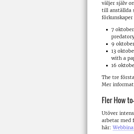
väljer själv o
till anställd
förkunskaper 
7 oktober
predatory
9 oktober
13 oktobe
with a pa
16 oktobe
The tre först
Mer informat
Fler How to
Utöver intens
arbetar med 
här:
Webbinar