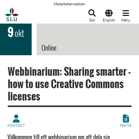
Medarbetarwebben
Till startsida
Sök
English
Meny
9
okt
Online
Webbinarium: Sharing smarter -
how to use Creative Commons
licenses
KONTAKT
FAKTA
Välkommen till ett webbinarium om att dela sin