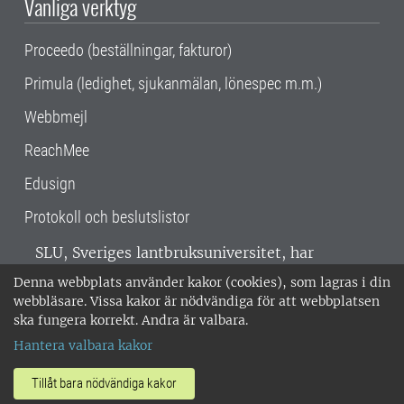
Vanliga verktyg
Proceedo (beställningar, fakturor)
Primula (ledighet, sjukanmälan, lönespec m.m.)
Webbmejl
ReachMee
Edusign
Protokoll och beslutslistor
SLU, Sveriges lantbruksuniversitet, har
verksamhet över hela Sverige. Huvudorter är
Denna webbplats använder kakor (cookies), som lagras i din
Alnarp, Uppsala och Umeå.
SLU är
webbläsare. Vissa kakor är nödvändiga för att webbplatsen
miljöcertifierat enligt ISO 14001. •
Telefon:
ska fungera korrekt. Andra är valbara.
018-67 10 00 • Org nr: 202100-2817 •
Om
Hantera valbara kakor
medarbetarwebben
•
SLU:s fakturaadress
•
Om SLU:s webbplatser
•
Vid KRIS
Tillåt bara nödvändiga kakor