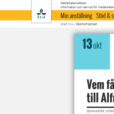
Medarbetarwebben
Information och service för medarbetar
Till startsida
Min anställning
Stöd & s
start mw
/
Ekonomipriset
13
okt
Vem få
till A
SEMINARIER, WORK