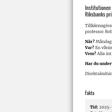
Institutionen 
Riksbanks pri
Tillkännagiv
professor Ro
När?
Måndag 1
Var?
En våning
Vem?
Alla in
Har du under
Direktsändni
Fakta
Tid:
2025-1