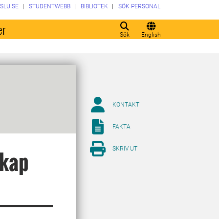
SLU.SE
STUDENTWEBB
BIBLIOTEK
SÖK PERSONAL
er
Sök
English
KONTAKT
FAKTA
SKRIV UT
skap