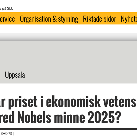
e på SLU
ervice
Organisation & styrning
Riktade sidor
Nyhet
Uppsala
r priset i ekonomisk veten
lfred Nobels minne 2025?
SHOPS |