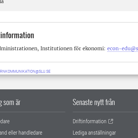
la
information
ministrationen, Institutionen för ekonomi:
econ-edu@s
ERNKOMMUNIKATION@SLU.SE
ig som är
Senaste nytt från
edare
Driftinformation
and eller handledare
Lediga anställningar