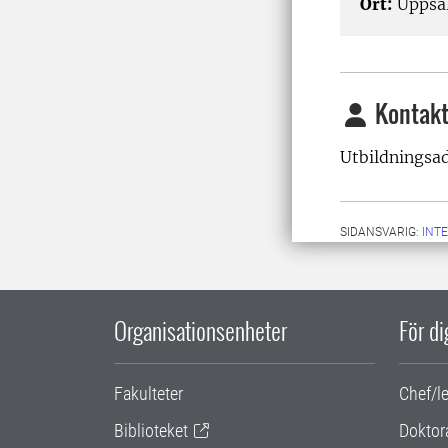
Ort:
Uppsa
Kontakt
Utbildningsad
SIDANSVARIG:
INT
Organisationsenheter
För d
Fakulteter
Chef/l
Biblioteket
Doktor