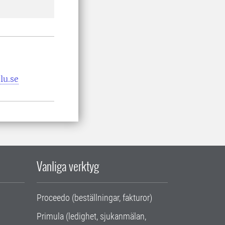
lu.se
Vanliga verktyg
Proceedo (beställningar, fakturor)
Primula (ledighet, sjukanmälan,