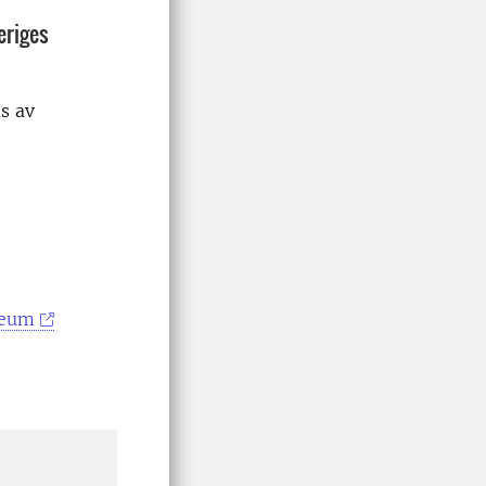
eriges
s av
seum