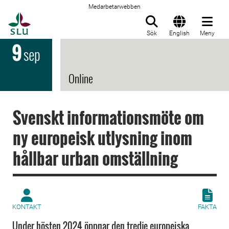
Medarbetarwebben
Till startsida
Sök
English
Meny
9
sep
Online
Svenskt informationsmöte om
ny europeisk utlysning inom
hållbar urban omställning
KONTAKT
FAKTA
Under hösten 2024 öppnar den tredje europeiska