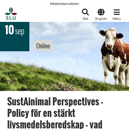
Medarbetarwebben
Till startsida
Sök
English
Meny
10
sep
Online
SustAinimal Perspectives -
Policy för en stärkt
livsmedelsberedskap - vad