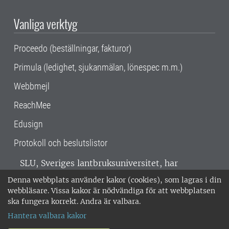
Vanliga verktyg
Proceedo (beställningar, fakturor)
Primula (ledighet, sjukanmälan, lönespec m.m.)
Webbmejl
ReachMee
Edusign
Protokoll och beslutslistor
SLU, Sveriges lantbruksuniversitet, har
verksamhet över hela Sverige. Huvudorter är
Denna webbplats använder kakor (cookies), som lagras i din
Alnarp, Uppsala och Umeå.
SLU är
webbläsare. Vissa kakor är nödvändiga för att webbplatsen
miljöcertifierat enligt ISO 14001. •
Telefon:
ska fungera korrekt. Andra är valbara.
018-67 10 00 • Org nr: 202100-2817 •
Om
Hantera valbara kakor
medarbetarwebben
•
SLU:s fakturaadress
•