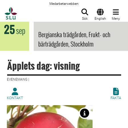
Medarbetarwebben
Till startsida
Sök
English
Meny
25
sep
Bergianska trädgården, Frukt- och
bärträdgården, Stockholm
Äpplets dag: visning
EVENEMANG |
KONTAKT
FAKTA