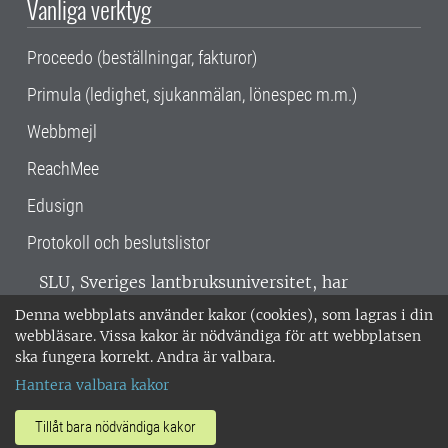
Vanliga verktyg
Proceedo (beställningar, fakturor)
Primula (ledighet, sjukanmälan, lönespec m.m.)
Webbmejl
ReachMee
Edusign
Protokoll och beslutslistor
SLU, Sveriges lantbruksuniversitet, har
verksamhet över hela Sverige. Huvudorter är
Denna webbplats använder kakor (cookies), som lagras i din
Alnarp, Uppsala och Umeå.
SLU är
webbläsare. Vissa kakor är nödvändiga för att webbplatsen
miljöcertifierat enligt ISO 14001. •
Telefon:
ska fungera korrekt. Andra är valbara.
018-67 10 00 • Org nr: 202100-2817 •
Om
Hantera valbara kakor
medarbetarwebben
•
SLU:s fakturaadress
•
Om SLU:s webbplatser
•
Vid KRIS
Tillåt bara nödvändiga kakor