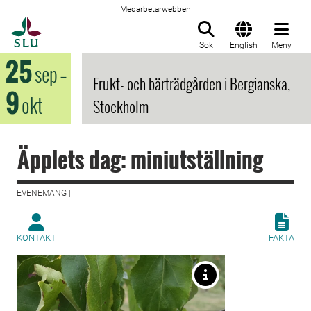
Medarbetarwebben
Till startsida
Sök
English
Meny
25
sep
–
Frukt- och bärträdgården i Bergianska,
9
okt
Stockholm
Äpplets dag: miniutställning
EVENEMANG |
KONTAKT
FAKTA