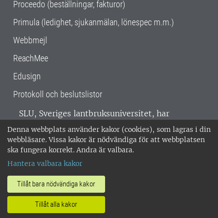
Proceedo (beställningar, fakturor)
Primula (ledighet, sjukanmälan, lönespec m.m.)
Webbmejl
ReachMee
Edusign
Protokoll och beslutslistor
SLU, Sveriges lantbruksuniversitet, har
verksamhet över hela Sverige. Huvudorter är
Denna webbplats använder kakor (cookies), som lagras i din
Alnarp, Uppsala och Umeå.
SLU är
webbläsare. Vissa kakor är nödvändiga för att webbplatsen
miljöcertifierat enligt ISO 14001. •
Telefon:
ska fungera korrekt. Andra är valbara.
018-67 10 00 • Org nr: 202100-2817 •
Om
Hantera valbara kakor
medarbetarwebben
•
SLU:s fakturaadress
•
Om SLU:s webbplatser
•
Vid KRIS
Tillåt bara nödvändiga kakor
•
Hantera kakor
•
Behandling av
Tillåt alla kakor
personuppgifter