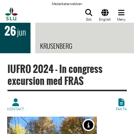
Medarbetarwebben
Till startsida
Sök
English
Meny
26
jun
KRUSENBERG
IUFRO 2024 - In congress
excursion med FRAS
KONTAKT
FAKTA