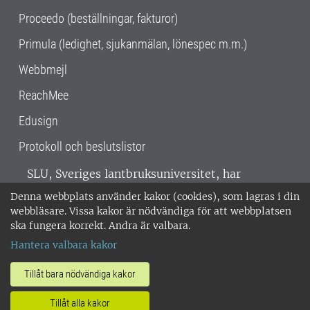
Proceedo (beställningar, fakturor)
Primula (ledighet, sjukanmälan, lönespec m.m.)
Webbmejl
ReachMee
Edusign
Protokoll och beslutslistor
SLU, Sveriges lantbruksuniversitet, har
verksamhet över hela Sverige. Huvudorter är
Denna webbplats använder kakor (cookies), som lagras i din
Alnarp, Uppsala och Umeå.
SLU är
webbläsare. Vissa kakor är nödvändiga för att webbplatsen
miljöcertifierat enligt ISO 14001. •
Telefon:
ska fungera korrekt. Andra är valbara.
018-67 10 00 • Org nr: 202100-2817 •
Om
Hantera valbara kakor
medarbetarwebben
•
SLU:s fakturaadress
•
Om SLU:s webbplatser
•
Vid KRIS
Tillåt bara nödvändiga kakor
•
Hantera kakor
•
Behandling av
Tillåt alla kakor
personuppgifter