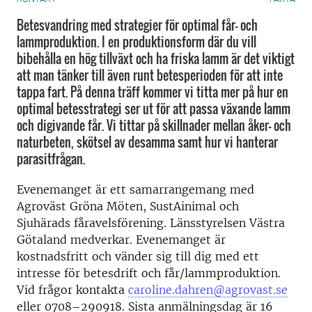
Betesvandring med strategier för optimal får- och
lammproduktion. I en produktionsform där du vill
bibehålla en hög tillväxt och ha friska lamm är det viktigt
att man tänker till även runt betesperioden för att inte
tappa fart. På denna träff kommer vi titta mer på hur en
optimal betesstrategi ser ut för att passa växande lamm
och digivande får. Vi tittar på skillnader mellan åker- och
naturbeten, skötsel av desamma samt hur vi hanterar
parasitfrågan.
Evenemanget är ett samarrangemang med
Agroväst Gröna Möten, SustAinimal och
Sjuhärads fåravelsförening. Länsstyrelsen Västra
Götaland medverkar. Evenemanget är
kostnadsfritt och vänder sig till dig med ett
intresse för betesdrift och får/lammproduktion.
Vid frågor kontakta
caroline.dahren@agrovast.se
eller 0708–290918. Sista anmälningsdag är 16