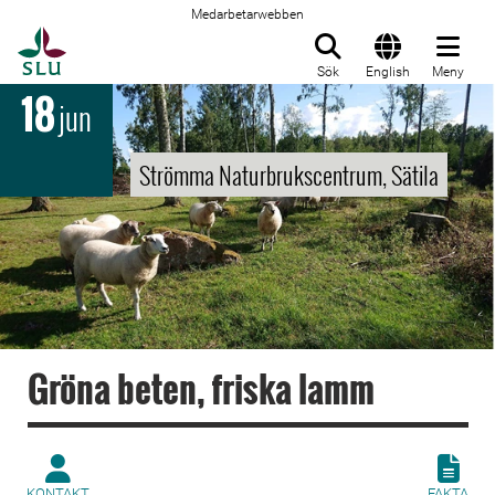
Medarbetarwebben
Till startsida
Sök
English
Meny
18
jun
Strömma Naturbrukscentrum, Sätila
Gröna beten, friska lamm
KONTAKT
FAKTA