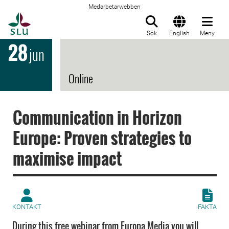
Medarbetarwebben
Till startsida
Sök
English
Meny
28
jun
Online
Communication in Horizon
Europe: Proven strategies to
maximise impact
KONTAKT
FAKTA
During this free webinar from Europa Media you will