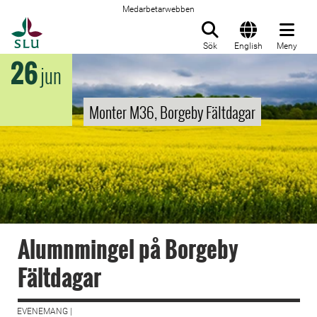
Medarbetarwebben
Till startsida
Sök
English
Meny
26
jun
Monter M36, Borgeby Fältdagar
Alumnmingel på Borgeby
Fältdagar
EVENEMANG |