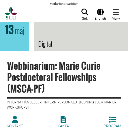
Medarbetarwebben
Till startsida
Sök
English
Meny
13
maj
Digital
Webbinarium: Marie Curie
Postdoctoral Fellowships
(MSCA-PF)
INTERNA HÄNDELSER | INTERN PERSONALUTBILDNING | SEMINARIER,
WORKSHOPS |
KONTAKT
FAKTA
PROGRAM