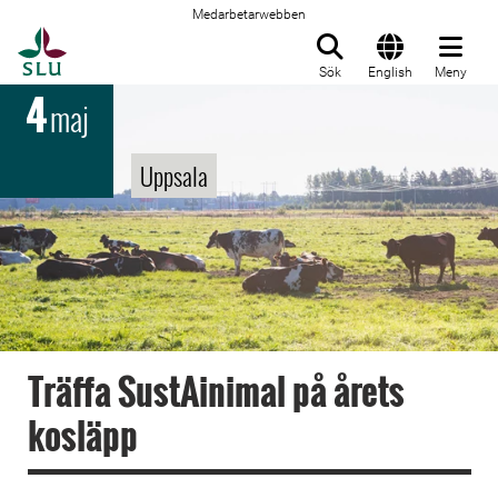
Medarbetarwebben
Till startsida
Sök
English
Meny
4
maj
Uppsala
Träffa SustAinimal på årets
kosläpp