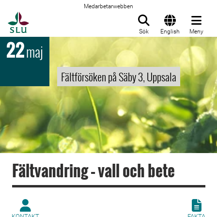
Medarbetarwebben
Till startsida
Sök
English
Meny
22
maj
Fältförsöken på Säby 3, Uppsala
Fältvandring – vall och bete
KONTAKT
FAKTA