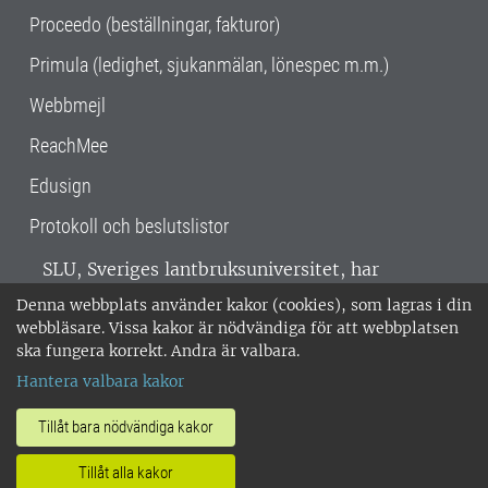
Proceedo (beställningar, fakturor)
Primula (ledighet, sjukanmälan, lönespec m.m.)
Webbmejl
ReachMee
Edusign
Protokoll och beslutslistor
SLU, Sveriges lantbruksuniversitet, har
verksamhet över hela Sverige. Huvudorter är
Denna webbplats använder kakor (cookies), som lagras i din
Alnarp, Uppsala och Umeå.
SLU är
webbläsare. Vissa kakor är nödvändiga för att webbplatsen
miljöcertifierat enligt ISO 14001. •
Telefon:
ska fungera korrekt. Andra är valbara.
018-67 10 00 • Org nr: 202100-2817 •
Om
Hantera valbara kakor
medarbetarwebben
•
SLU:s fakturaadress
•
Om SLU:s webbplatser
•
Vid KRIS
Tillåt bara nödvändiga kakor
•
Hantera kakor
•
Behandling av
Tillåt alla kakor
personuppgifter