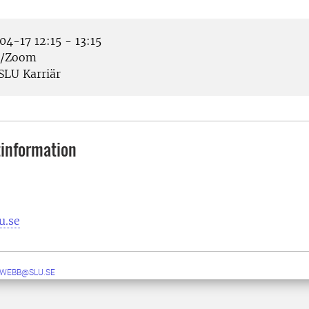
4-17 12:15 - 13:15
e/Zoom
SLU Karriär
information
u.se
-WEBB@SLU.SE