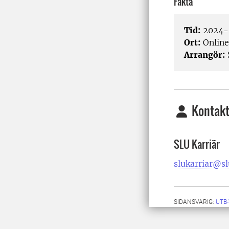
Fakta
Tid:
2024-0
Ort:
Onlin
Arrangör:
Kontakt
SLU Karriär
slukarriar@sl
SIDANSVARIG:
UTB