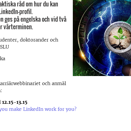
raktiska råd om hur du kan
inkedIn-profil.
n ges på engelska och vid två
er vårterminen.
udenter, doktorander och
 SLU
ska
arriärwebbinariet och anmäl
n:
l 12.15-13.15
you make LinkedIn work for you?