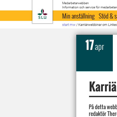
Medarbetarwebben
Information och service för medarbetar
Till startsida
Min anställning
Stöd & s
start mw
/
Karriärwebbinar om Linke
17
apr
Karri
På detta webb
redaktör Ther