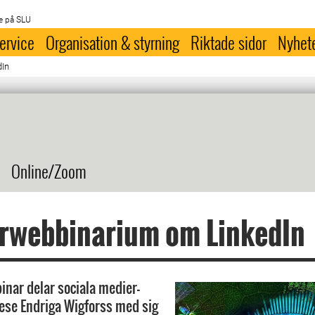
e på SLU
ervice
Organisation & styrning
Riktade sidor
Nyhet
dIn
Online/Zoom
ärwebbinarium om LinkedIn
inar delar sociala medier-
ese Endriga Wigforss med sig