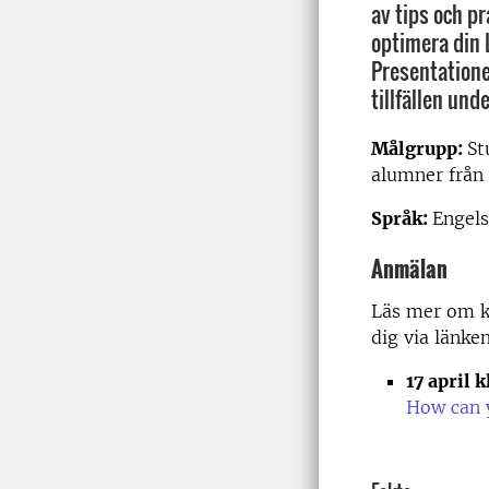
av tips och p
optimera din L
Presentatione
tillfällen und
Målgrupp:
St
alumner från
Språk:
Engel
Anmälan
Läs mer om k
dig via länke
17 april k
How can 