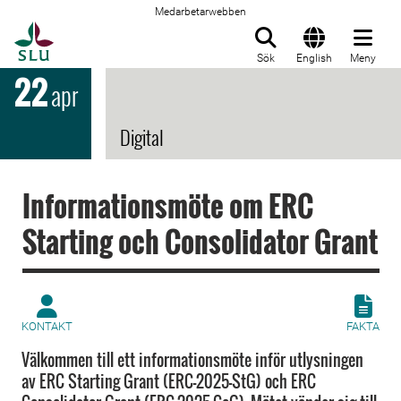
Medarbetarwebben
Till startsida
Sök
English
Meny
22
apr
Digital
Informationsmöte om ERC
Starting och Consolidator Grant
KONTAKT
FAKTA
Välkommen till ett informationsmöte inför utlysningen
av ERC Starting Grant (ERC-2025-StG) och ERC