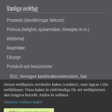
Vanliga verktyg
Proceedo (beställningar, fakturor)
Primula (ledighet, sjukanmälan, lönespec m.m.)
Webbmejl
ReachMee
Edusign
Protokoll och beslutslistor
SLU, Sveriges lantbruksuniversitet, har
verksamhet över hela Sverige. Huvudorter är
Denna webbplats använder kakor (cookies), som lagras i din
Alnarp, Uppsala och Umeå.
SLU är
webbläsare. Vissa kakor är nödvändiga för att webbplatsen
miljöcertifierat enligt ISO 14001. •
Telefon:
ska fungera korrekt. Andra är valbara.
018-67 10 00 • Org nr: 202100-2817 •
Om
Hantera valbara kakor
medarbetarwebben
•
SLU:s fakturaadress
•