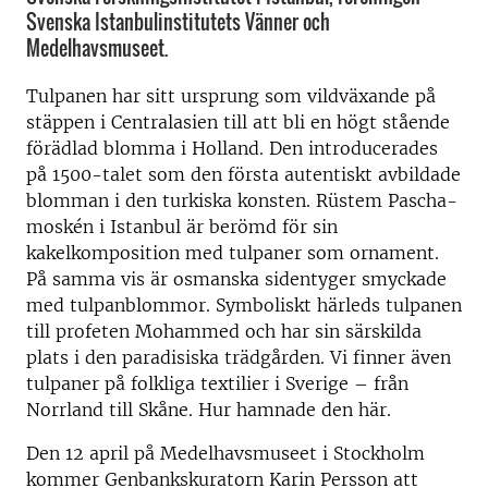
Svenska Istanbulinstitutets Vänner och
Medelhavsmuseet.
Tulpanen har sitt ursprung som vildväxande på
stäppen i Centralasien till att bli en högt stående
förädlad blomma i Holland. Den introducerades
på 1500-talet som den första autentiskt avbildade
blomman i den turkiska konsten. Rüstem Pascha-
moskén i Istanbul är berömd för sin
kakelkomposition med tulpaner som ornament.
På samma vis är osmanska sidentyger smyckade
med tulpanblommor. Symboliskt härleds tulpanen
till profeten Mohammed och har sin särskilda
plats i den paradisiska trädgården. Vi finner även
tulpaner på folkliga textilier i Sverige – från
Norrland till Skåne. Hur hamnade den här.
Den 12 april på Medelhavsmuseet i Stockholm
kommer Genbankskuratorn Karin Persson att