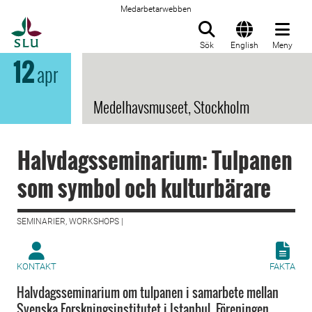
Medarbetarwebben
Till startsida
Sök
English
Meny
12
apr
Medelhavsmuseet, Stockholm
Halvdagsseminarium: Tulpanen
som symbol och kulturbärare
SEMINARIER, WORKSHOPS |
KONTAKT
FAKTA
Halvdagsseminarium om tulpanen i samarbete mellan
Svenska Forskningsinstitutet i Istanbul, Föreningen