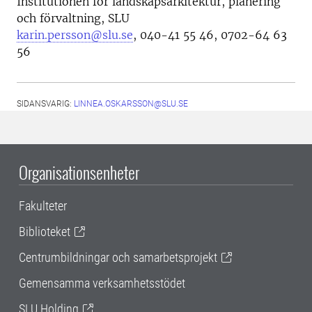
Institutionen för landskapsarkitektur, planering
och förvaltning, SLU
karin.persson@slu.se
, 040-41 55 46, 0702-64 63
56
SIDANSVARIG:
LINNEA.OSKARSSON@SLU.SE
Organisationsenheter
Fakulteter
Biblioteket
Centrumbildningar och samarbetsprojekt
Gemensamma verksamhetsstödet
SLU Holding